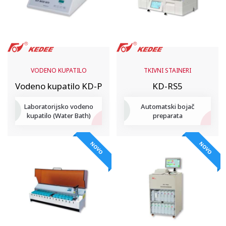
VODENO KUPATILO
TKIVNI STAINERI
Vodeno kupatilo KD-P
KD-RS5
Laboratorijsko vodeno
Automatski bojač
kupatilo (Water Bath)
preparata
NOVO
NOVO