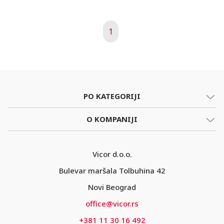
1
PO KATEGORIJI
O KOMPANIJI
Vicor d.o.o.
Bulevar maršala Tolbuhina 42
Novi Beograd
office@vicor.rs
+381 11 30 16 492