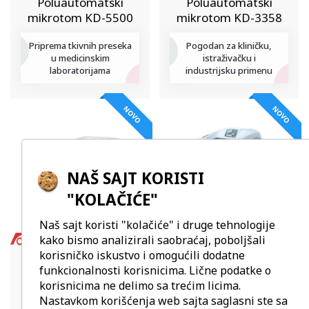
Poluautomatski
Poluautomatski
mikrotom KD-5500
mikrotom KD-3358
Priprema tkivnih preseka
Pogodan za kliničku,
u medicinskim
istraživačku i
laboratorijama
industrijsku primenu
NOVO
NOVO
NAŠ SAJT KORISTI
"KOLAČIĆE"
Naš sajt koristi "kolačiće" i druge tehnologije
kako bismo analizirali saobraćaj, poboljšali
korisničko iskustvo i omogućili dodatne
funkcionalnosti korisnicima. Lične podatke o
MIKROTOMI
KRIOTOMI
korisnicima ne delimo sa trećim licima.
Manuelni mikrotom
Kriotom KD-3000
Nastavkom korišćenja web sajta saglasni ste sa
KD-2260