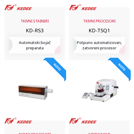
TKIVNI STAINERI
TKIVNI PROCESORI
KD-RS3
KD-TSQ1
Automatski bojač
Potpuno automatizovan,
preparata
zatvoreni procesor
NOVO
NOVO