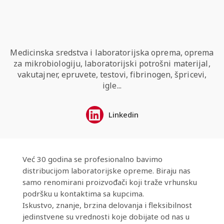
Medicinska sredstva i laboratorijska oprema, oprema
za mikrobiologiju, laboratorijski potrošni materijal,
vakutajner, epruvete, testovi, fibrinogen, špricevi,
igle...
Linkedin
Već 30 godina se profesionalno bavimo
distribucijom laboratorijske opreme. Biraju nas
samo renomirani proizvođači koji traže vrhunsku
podršku u kontaktima sa kupcima.
Iskustvo, znanje, brzina delovanja i fleksibilnost
jedinstvene su vrednosti koje dobijate od nas u