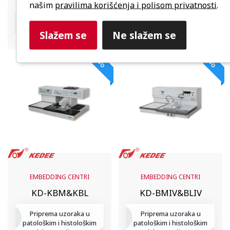
našim
pravilima korišćenja i polisom privatnosti
.
Brzo i precizno sečenje
smrznutih tkiva
Industrijska kontrola
kvaliteta
Slažem se
Ne slažem se
NOVO
NOVO
EMBEDDING CENTRI
EMBEDDING CENTRI
KD-KBM&KBL
KD-BMIV&BLIV
Priprema uzoraka u
Priprema uzoraka u
patološkim i histološkim
patološkim i histološkim