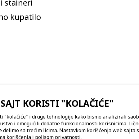
i staineri
no kupatilo
SAJT KORISTI "KOLAČIĆE"
ti "kolačiće" i druge tehnologije kako bismo analizirali saob
kustvo i omogućili dodatne funkcionalnosti korisnicima. Lič
e delimo sa trećim licima. Nastavkom korišćenja web sajta s
ma korišćenja i polisom privatnosti
.