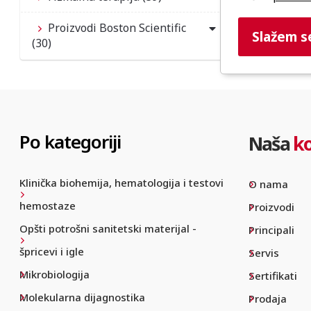
Proizvodi Boston Scientific
Slažem s
(30)
Po kategoriji
Naša
k
Klinička biohemija, hematologija i testovi
O nama
hemostaze
Proizvodi
Opšti potrošni sanitetski materijal -
Principali
špricevi i igle
Servis
Mikrobiologija
Sertifikati
Molekularna dijagnostika
Prodaja