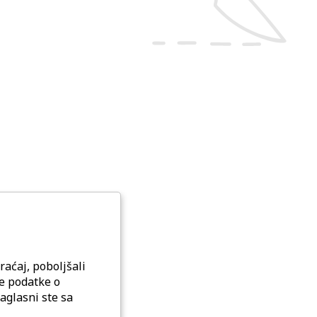
raćaj, poboljšali
ne podatke o
aglasni ste sa