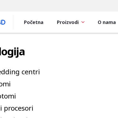
Početna
Proizvodi
O nama
logija
dding centri
tomi
otomi
i procesori