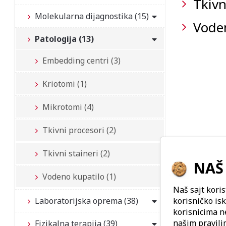
Tkivn
Molekularna dijagnostika (15)
Vode
Patologija (13)
Embedding centri (3)
Kriotomi (1)
Mikrotomi (4)
Tkivni procesori (2)
Tkivni staineri (2)
NAŠ 
Vodeno kupatilo (1)
Naš sajt koris
korisničko is
Laboratorijska oprema (38)
korisnicima n
našim
pravili
Fizikalna terapija (39)