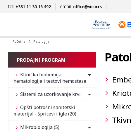
tel:
email:
+381 11 30 16 492
office@vicor.rs
Početna
Patologija
Pato
PRODAJNI PROGRAM
Klinička biohemija,
Embe
hematologija i testovi hemostaze
Krio
Sistemi za uzorkovanje krvi
Mikr
Opšti potrošni sanitetski
materijal - špricevi i igle (20)
Tkivn
Mikrobiologija (5)