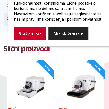
funkcionalnosti korisnicima. Lične podatke o
360° rotacija stezaljke i uzorka za lakše rukovanje
korisnicima ne delimo sa trećim licima.
Nastavkom korišćenja web sajta saglasni ste sa
Preciznost greške: ±5 %
našim
pravilima korišćenja i polisom privatnosti
.
Slažem se
Ne slažem se
Slični proizvodi
NOVO
NOVO