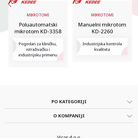
MIKROTOMI
MIKROTOMI
Poluautomatski
Manuelni mikrotom
mikrotom KD-3358
KD-2260
Pogodan za kliničku,
Industrijska kontrola
istraživačku i
kvaliteta
industrijsku primenu
PO KATEGORIJI
O KOMPANIJI
Vicor d.o.o.