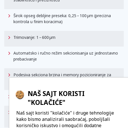
Širok opseg debljine preseka: 0,25 – 100 µm (precizna
kontrola u finim koracima)
Trimovanje: 1 – 600 µm
Automatsko i ručno režim sekcionisanja uz jednostavno
prebacivanje
Podesiva sekciona brzina i memory pozicioniranje za
brzo vraćanje na prethodno podešenu poziciju
NAŠ SAJT KORISTI
Maksimalna veličina uzorka: 70 × 70 mm
"KOLAČIĆE"
Horizontalni napredak: 28 mm i vertikalna hodna dužina:
Naš sajt koristi "kolačiće" i druge tehnologije
70 mm
kako bismo analizirali saobraćaj, poboljšali
korisničko iskustvo i omogućili dodatne