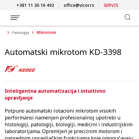
+381 11 30 16 492
office@vicor.rs
SERVIS
Mikrotomi
Patologija
Automatski mikrotom KD-3398
Inteligentna automatizacija i intuitivno
upravljanje
Potpuno automatski rotacioni mikrotom visokih
performansi namenjen profesionalnoj upotrebi u
histologiji, patologiji, biologiji, medicini i industrijskim
laboratorijama. Opremljen je preciznim motorom i
naprednim upravljačkim funkcijama koje omogućavaju