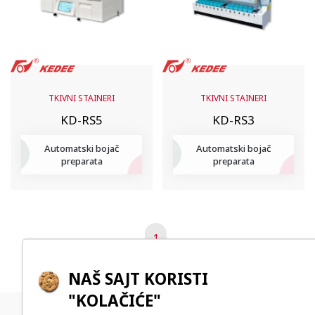
TKIVNI STAINERI
TKIVNI STAINERI
KD-RS5
KD-RS3
Automatski bojač
Automatski bojač
preparata
preparata
1
NAŠ SAJT KORISTI
"KOLAČIĆE"