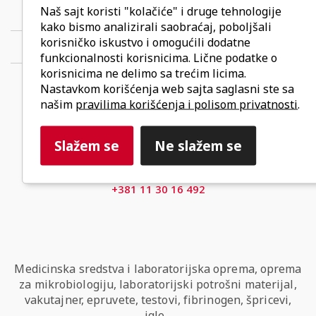
Naš sajt koristi "kolačiće" i druge tehnologije
PO KATEGORIJI
kako bismo analizirali saobraćaj, poboljšali
korisničko iskustvo i omogućili dodatne
O KOMPANIJI
funkcionalnosti korisnicima. Lične podatke o
korisnicima ne delimo sa trećim licima.
Nastavkom korišćenja web sajta saglasni ste sa
Vicor d.o.o.
našim
pravilima korišćenja i polisom privatnosti
.
Bulevar maršala Tolbuhina 42
Novi Beograd
Slažem se
Ne slažem se
office@vicor.rs
+381 11 30 16 492
Medicinska sredstva i laboratorijska oprema, oprema
za mikrobiologiju, laboratorijski potrošni materijal,
vakutajner, epruvete, testovi, fibrinogen, špricevi,
igle...