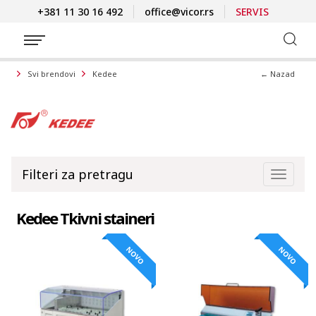
+381 11 30 16 492
office@vicor.rs
SERVIS
← Nazad
Svi brendovi
Kedee
Filteri za pretragu
Toggle
naviga
Kedee Tkivni staineri
NOVO
NOVO