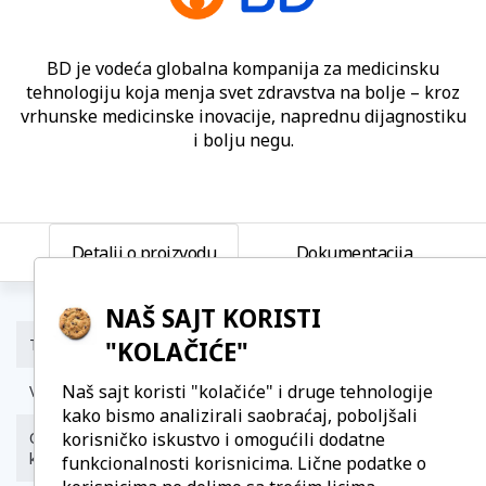
BD je vodeća globalna kompanija za medicinsku
tehnologiju koja menja svet zdravstva na bolje – kroz
vrhunske medicinske inovacije, naprednu dijagnostiku
i bolju negu.
Detalji o proizvodu
Dokumentacija
NAŠ SAJT KORISTI
Tip
"KOLAČIĆE"
Sterilni, za jednokratnu upotrebu.
Naš sajt koristi "kolačiće" i druge tehnologije
Veličine
24G, 26G
kako bismo analizirali saobraćaj, poboljšali
korisničko iskustvo i omogućili dodatne
Ostale tehničke
dostupne su na upit
karakteristike
funkcionalnosti korisnicima. Lične podatke o