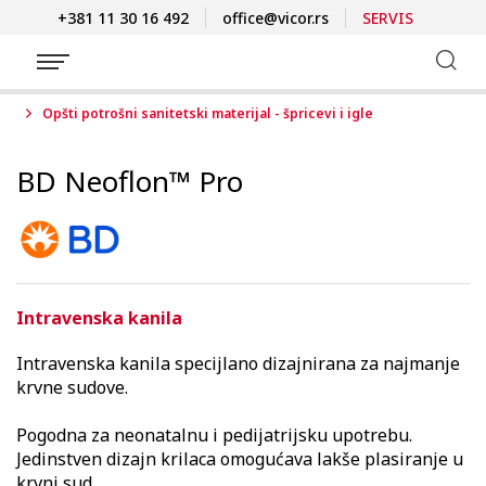
+381 11 30 16 492
office@vicor.rs
SERVIS
Opšti potrošni sanitetski materijal - špricevi i igle
BD Neoflon™ Pro
Intravenska kanila
Intravenska kanila specijlano dizajnirana za najmanje
krvne sudove.
Pogodna za neonatalnu i pedijatrijsku upotrebu.
Jedinstven dizajn krilaca omogućava lakše plasiranje u
krvni sud.