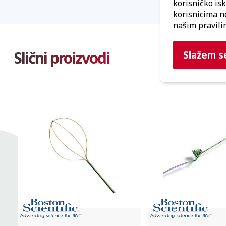
korisničko is
korisnicima n
našim
pravili
Slični proizvodi
Slažem s