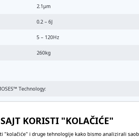
2.1µm
0.2 – 6J
5 – 120Hz
260kg
MOSES™ Technology:
ngle-Phase, 50 Hz, 32 A)
ingle-Phase, 50 Hz)
SAJT KORISTI "KOLAČIĆE"
Three-Phase, 50 Hz)
ti "kolačiće" i druge tehnologije kako bismo analizirali saob