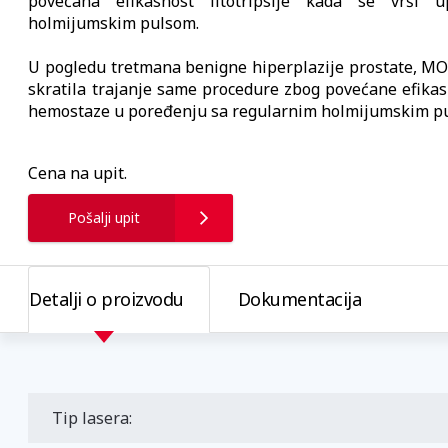
povećana efikasnost litotripsije kada se vrši 
holmijumskim pulsom.
U pogledu tretmana benigne hiperplazije prostate, MO
skratila trajanje same procedure zbog povećane efikasn
hemostaze u poređenju sa regularnim holmijumskim p
Cena na upit.
Pošalji upit
Detalji o proizvodu
Dokumentacija
Tip lasera: