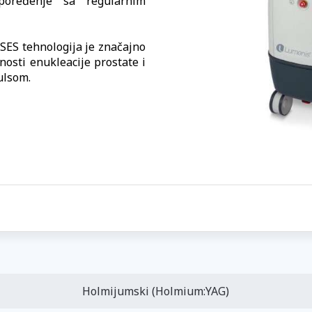
upoređenje sa regularnim
SES tehnologija je značajno
osti enukleacije prostate i
ulsom.
Holmijumski (Holmium:YAG)