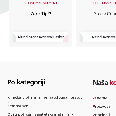
STONE MANAGEMENT
STONE MANAGE
Zero Tip™
Stone Con
Nitinol Stone Retrieval Basket
Nitinol Retrieval
Po kategoriji
Naša
k
Klinička biohemija, hematologija i testovi
O nama
hemostaze
Proizvodi
Opšti potrošni sanitetski materijal -
Principali