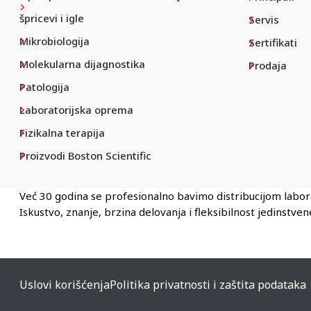
špricevi i igle
Servis
Mikrobiologija
Sertifikati
Molekularna dijagnostika
Prodaja
Patologija
Laboratorijska oprema
Fizikalna terapija
Proizvodi Boston Scientific
Već 30 godina se profesionalno bavimo distribucijom labo
Iskustvo, znanje, brzina delovanja i fleksibilnost jedinstv
Uslovi korišćenja
Politika privatnosti i zaštita podataka