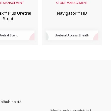
NE MANAGEMENT
STONE MANAGEMENT
ex™ Plus Uretral
Navigator™ HD
Stent
Uretral Stent
Ureteral Access Sheath
Tolbuhina 42
Medicinska sredstva i