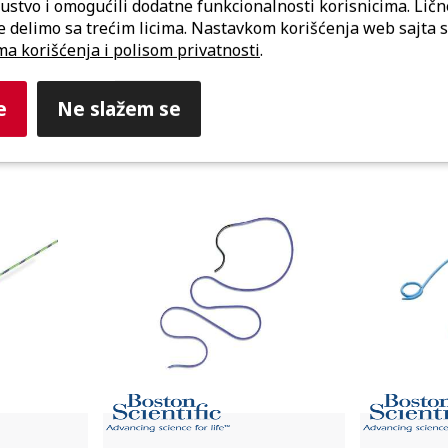
kustvo i omogućili dodatne funkcionalnosti korisnicima. Lič
e delimo sa trećim licima. Nastavkom korišćenja web sajta s
ma korišćenja i polisom privatnosti
.
e
Ne slažem se