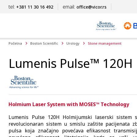
tel:
email:
+381 11 30 16 492
office@vicor.rs
Početna
Boston Scientific
Urology
Stone management
Lumenis Pulse™ 120H
Holmium Laser System with MOSES™ Technology
Lumenis Pulse 120H Holmijumski laserski sistem 
revolucionaran sistem u smislu zaštite pacijenata 
pulsa koja značajno povećava efikasnost transmisi