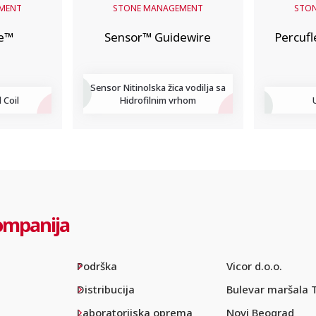
MENT
STONE MANAGEMENT
STO
e™
Sensor™ Guidewire
Percufl
Sensor Nitinolska žica vodilja sa
 Coil
Hidrofilnim vrhom
ompanija
Podrška
Vicor d.o.o.
Distribucija
Bulevar maršala 
Laboratorijska oprema
Novi Beograd