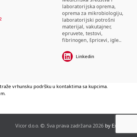
laboratorijska oprema,
oprema za mikrobiologiju,
2
laboratorijski potrošni
materijal, vakutajner,
epruvete, testovi,
fibrinogen, špricevi, igle...
Linkedin
i traže vrhunsku podršku u kontaktima sa kupcima.
om.
Vicor d.o.o. ©. Sva prava zadržana 2026
by Explicit