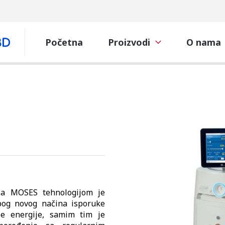
Početna
Proizvodi
O nama
sa MOSES tehnologijom je
zbog novog načina isporuke
je energije, samim tim je