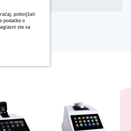
raćaj, poboljšali
ratorijama širom sveta.
ne podatke o
 u agaroznim gelovima.
aglasni ste sa