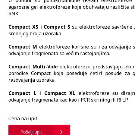
U ponudi su poliakrilamidne (PAGE) elektroforeze 
agarozne gel elektroforeze koje obuhvataju različite s
RNK.
Compact XS i Compact S
su elektroforeze savršene 
srednjeg broja uzoraka.
Compact M
elektroforeze korisne su i za odvajanje 
odvajanje fragmenata sa većim rastojanjima.
Compact Multi-Vide
elektroforeze predstavljaju eko
porodice Compact koja poseduje četiri posude za ge
razdvajanja uzoraka.
Compact L i Compact XL
elektroforeze su dizaj
odvajanje fragmenata kao kao i PCR skrining ili RFLP.
Cena na upit.
Pošalji upit