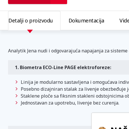
Detalji o proizvodu
Dokumentacija
Vid
Analytik Jena nudi i odgovarajuća napajanja za sisteme 
1. Biometra ECO-Line PAGE elektroforeze:
Linija je modularno sastavljena i omogućava indi
Posebno dizajniran stalak za livenje obezbeđuje j
Staklene ploče sa fiksnim stakleni odstojnicima 
Jednostavan za upotrebu, livenje bez curenja.