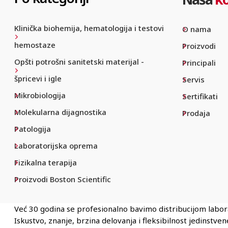
Klinička biohemija, hematologija i testovi
O nama
hemostaze
Proizvodi
Opšti potrošni sanitetski materijal -
Principali
špricevi i igle
Servis
Mikrobiologija
Sertifikati
Molekularna dijagnostika
Prodaja
Patologija
Laboratorijska oprema
Fizikalna terapija
Proizvodi Boston Scientific
Već 30 godina se profesionalno bavimo distribucijom labo
Iskustvo, znanje, brzina delovanja i fleksibilnost jedinstv