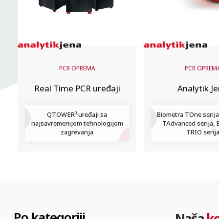
PCR OPREMA
PCR OPREM
Real Time PCR uređaji
Analytik J
QTOWER³ uređaji sa
Biometra TOne serija
najsavremenijom tehnologijom
TAdvanced serija, 
zagrevanja
TRIO serij
Po kategoriji
Naša
k