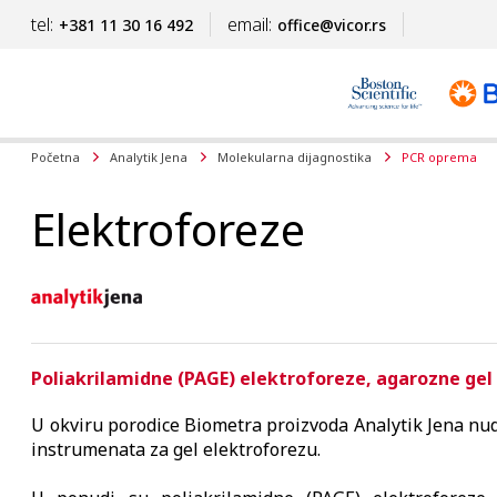
tel:
email:
+381 11 30 16 492
office@vicor.rs
Početna
Analytik Jena
Molekularna dijagnostika
PCR oprema
Elektroforeze
Poliakrilamidne (PAGE) elektroforeze, agarozne gel
U okviru porodice Biometra proizvoda Analytik Jena nu
instrumenata za gel elektroforezu.