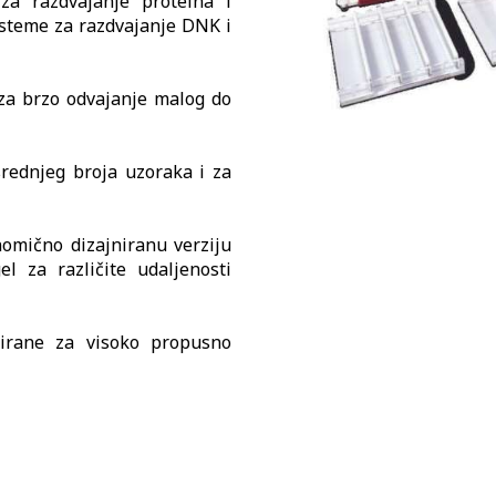
za razdvajanje proteina i
isteme za razdvajanje DNK i
za brzo odvajanje malog do
srednjeg broja uzoraka i za
nomično dizajniranu verziju
l za različite udaljenosti
nirane za visoko propusno