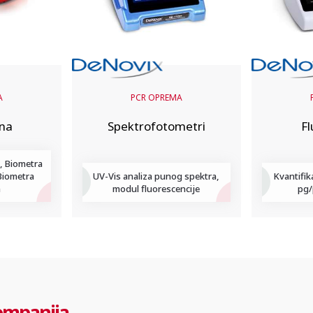
A
PCR OPREMA
ena
Spektrofotometri
F
, Biometra
Biometra
UV-Vis analiza punog spektra,
Kvantifik
a
modul fluorescencije
pg/
ompanija