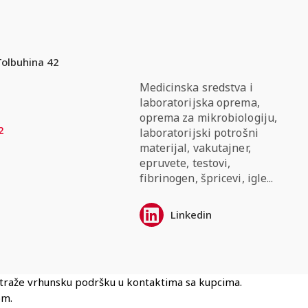
Tolbuhina 42
Medicinska sredstva i
laboratorijska oprema,
oprema za mikrobiologiju,
2
laboratorijski potrošni
materijal, vakutajner,
epruvete, testovi,
fibrinogen, špricevi, igle...
Linkedin
i traže vrhunsku podršku u kontaktima sa kupcima.
om.