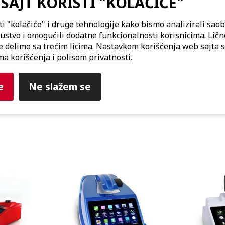
SAJT KORISTI "KOLAČIĆE"
oreze:
ti "kolačiće" i druge tehnologije kako bismo analizirali saob
kustva i potreba korisnika u istraživačkim i rutinskim labo
kustvo i omogućili dodatne funkcionalnosti korisnicima. Lič
i pouzdanost pri odvajanju i analizi nukleinskih kiselina
e delimo sa trećim licima. Nastavkom korišćenja web sajta s
ma korišćenja i polisom privatnosti
.
e
Ne slažem se