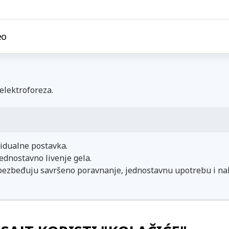
eo
elektroforeza.
vidualne postavka.
ednostavno livenje gela.
obezbeđuju savršeno poravnanje, jednostavnu upotrebu i nal