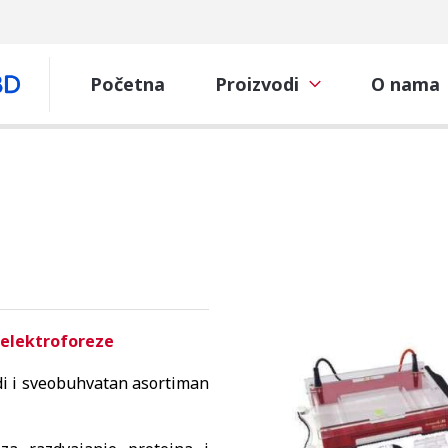
Početna
Proizvodi
O nama
 elektroforeze
di i sveobuhvatan asortiman