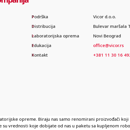
Podrška
Vicor d.o.o.
Distribucija
Bulevar maršala 
Laboratorijska oprema
Novi Beograd
Edukacija
office@vicor.rs
Kontakt
+381 11 30 16 49
ratorijske opreme. Biraju nas samo renomirani proizvođači koj
ene su vrednosti koje dobijate od nas u paketu sa kupljenom rob