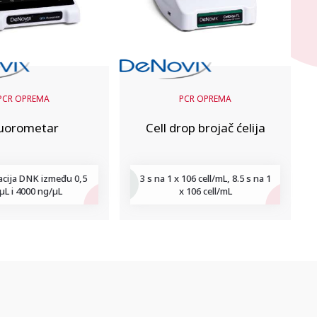
PCR OPREMA
PCR OPREMA
luorometar
Cell drop brojač ćelija
acija DNK između 0,5
3 s na 1 x 106 cell/mL, 8.5 s na 1
µL i 4000 ng/µL
x 106 cell/mL