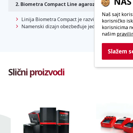
NAŠ 
2. Biometra Compact Line agarozne gel elektrof
Naš sajt koris
Linija Biometra Compact je razvijena na osnovu is
korisničko is
Namenski dizajn obezbeđuje jednostavnu upotrebu 
korisnicima n
našim
pravili
Slažem s
Slični proizvodi