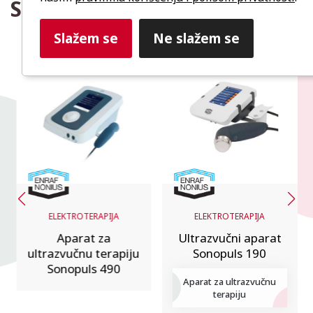
Slični proizvodi
Slažem se
Ne slažem se
ELEKTROTERAPIJA
ELEKTROTERAPIJA
Aparat za
Ultrazvučni aparat
ultrazvučnu terapiju
Sonopuls 190
Sonopuls 490
Aparat za ultrazvučnu
terapiju