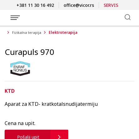
+381 11 30 16 492
office@vicor.rs
SERVIS
Elektroterapija
Fizikalna terapija
Curapuls 970
KTD
Aparat za KTD- kratkotalsnudijatermiju
Cena na upit.
Pošalji upit