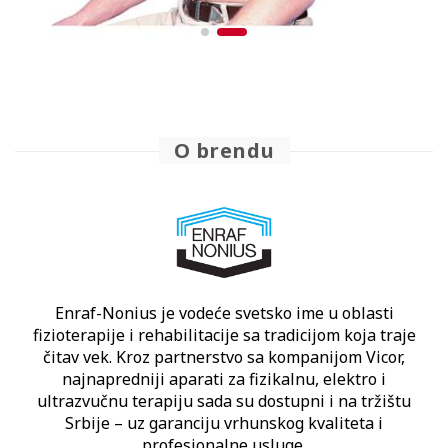
O brendu
Enraf-Nonius je vodeće svetsko ime u oblasti
fizioterapije i rehabilitacije sa tradicijom koja traje
čitav vek. Kroz partnerstvo sa kompanijom Vicor,
najnapredniji aparati za fizikalnu, elektro i
ultrazvučnu terapiju sada su dostupni i na tržištu
Srbije – uz garanciju vrhunskog kvaliteta i
profesionalne usluge.