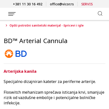
+381 11 30 16 492
office@vicor.rs
SERVIS
Opšti potrošni sanitetski materijal - špricevi i igle
BD™ Arterial Cannula
Arterijska kanila
Specijalno dizajniran kateter za periferne arterije.
Floswitch mehanizam sprečava isticanja krvi, smanjuje
rizik od vazdušne embolije i potencijalne bolničke
infekcije.