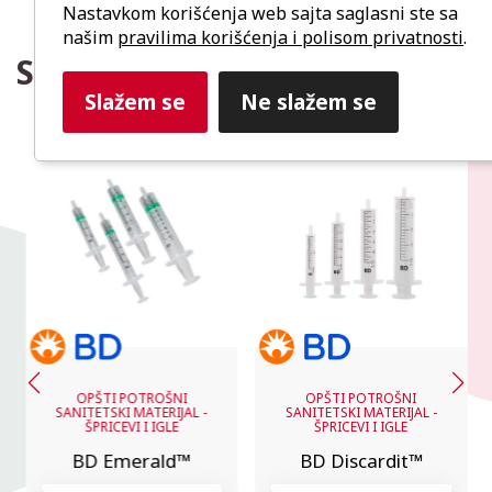
Nastavkom korišćenja web sajta saglasni ste sa
našim
pravilima korišćenja i polisom privatnosti
.
Slični proizvodi
Slažem se
Ne slažem se
OPŠTI POTROŠNI
OPŠTI POTROŠNI
SANITETSKI MATERIJAL -
SANITETSKI MATERIJAL -
ŠPRICEVI I IGLE
ŠPRICEVI I IGLE
BD Emerald™
BD Discardit™