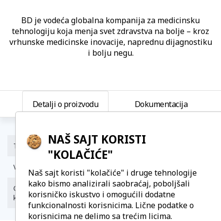
BD je vodeća globalna kompanija za medicinsku
tehnologiju koja menja svet zdravstva na bolje – kroz
vrhunske medicinske inovacije, naprednu dijagnostiku
i bolju negu.
Detalji o proizvodu
Dokumentacija
NAŠ SAJT KORISTI
Tip
Sterilni, za jednokratnu upotrebu.
"KOLAČIĆE"
Veličine
24G, 26G
Naš sajt koristi "kolačiće" i druge tehnologije
kako bismo analizirali saobraćaj, poboljšali
Ostale tehničke
dostupne su na upit
korisničko iskustvo i omogućili dodatne
karakteristike
funkcionalnosti korisnicima. Lične podatke o
korisnicima ne delimo sa trećim licima.