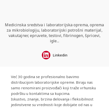
Medicinska sredstva i laboratorijska oprema, oprema
za mikrobiologiju, laboratorijski potrošni materijal,
vakutajner, epruvete, testovi, fibrinogen, špricevi,
igle...
Linkedin
Već 30 godina se profesionalno bavimo
distribucijom laboratorijske opreme. Biraju nas
samo renomirani proizvođači koji traže vrhunsku
podršku u kontaktima sa kupcima.
Iskustvo, znanje, brzina delovanja i fleksibilnost
jedinstvene su vrednosti koje dobijate od nas u