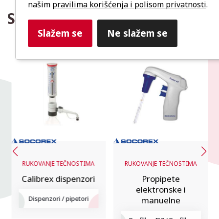
našim
pravilima korišćenja i polisom privatnosti
.
Slični proizvodi
Slažem se
Ne slažem se
RUKOVANJE TEČNOSTIMA
RUKOVANJE TEČNOSTIMA
Calibrex dispenzori
Propipete
elektronske i
Dispenzori / pipetori
manuelne