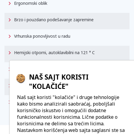
Ergonomski oblik
Brzo i pouzdano podešavanje zapremine
Vrhunska ponovljivost u radu
Hemijski otporni, autoklavibilni na 121 ° C
Dosys Classic
0.025ml - 10 ml
NAŠ SAJT KORISTI
"KOLAČIĆE"
Dosys Premium
0.025ml - 10 ml
Naš sajt koristi "kolačiće" i druge tehnologije
Link ka
kako bismo analizirali saobraćaj, poboljšali
Dosys™ classic 163 - syringe
proizvođaču:
pipette
korisničko iskustvo i omogućili dodatne
funkcionalnosti korisnicima. Lične podatke o
korisnicima ne delimo sa trećim licima.
Nastavkom korišćenja web sajta saglasni ste sa