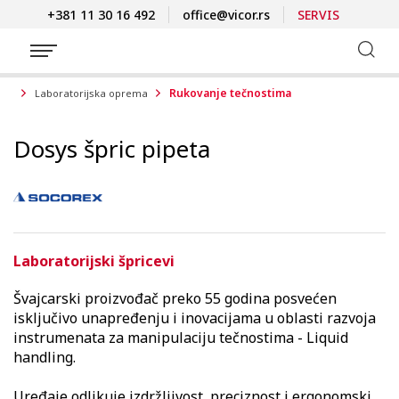
+381 11 30 16 492
office@vicor.rs
SERVIS
Rukovanje tečnostima
Laboratorijska oprema
Dosys špric pipeta
Laboratorijski špricevi
Švajcarski proizvođač preko 55 godina posvećen
isključivo unapređenju i inovacijama u oblasti razvoja
instrumenata za manipulaciju tečnostima - Liquid
handling.
Uređaje odlikuje izdržljivost, preciznost i ergonomski