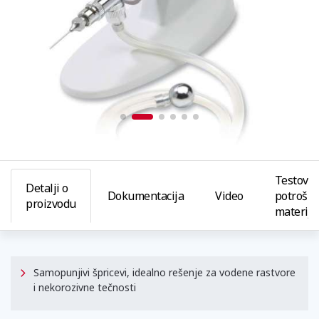
Testovi i
Detalji o
Dokumentacija
Video
potrošni
proizvodu
materija
Samopunjivi špricevi, idealno rešenje za vodene rastvore
i nekorozivne tečnosti