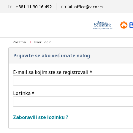
tel:
email:
+381 11 30 16 492
office@vicor.rs
Početna
User Login
Prijavite se ako već imate nalog
E-mail sa kojim ste se registrovali *
Lozinka *
Zaboravili ste lozinku ?