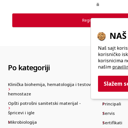
ili
Registrujte nalog
NAŠ 
Naš sajt koris
korisničko is
korisnicima n
Po kategoriji
Naša
k
našim
pravili
Slažem s
Klinička biohemija, hematologija i testovi
O nama
hemostaze
Proizvodi
Opšti potrošni sanitetski materijal -
Principali
špricevi i igle
Servis
Mikrobiologija
Sertifikati