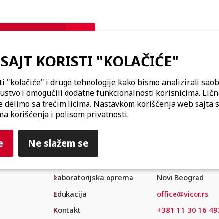
SAJT KORISTI "KOLAČIĆE"
ti "kolačiće" i druge tehnologije kako bismo analizirali saob
kustvo i omogućili dodatne funkcionalnosti korisnicima. Lič
e delimo sa trećim licima. Nastavkom korišćenja web sajta s
ompanija
ma korišćenja i polisom privatnosti
.
e
Ne slažem se
Podrška
Vicor d.o.o.
Distribucija
Bulevar maršala 
Laboratorijska oprema
Novi Beograd
Edukacija
office@vicor.rs
Kontakt
+381 11 30 16 49