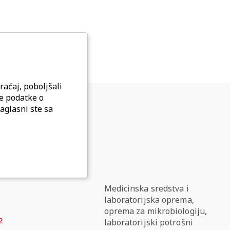
raćaj, poboljšali
ne podatke o
aglasni ste sa
Tolbuhina 42
Medicinska sredstva i
laboratorijska oprema,
oprema za mikrobiologiju,
2
laboratorijski potrošni