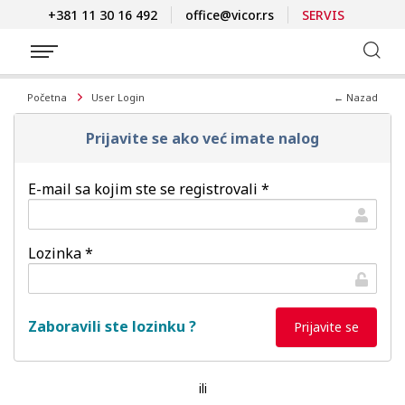
+381 11 30 16 492
office@vicor.rs
SERVIS
Početna
User Login
← Nazad
Prijavite se ako već imate nalog
E-mail sa kojim ste se registrovali *
Lozinka *
Zaboravili ste lozinku ?
ili