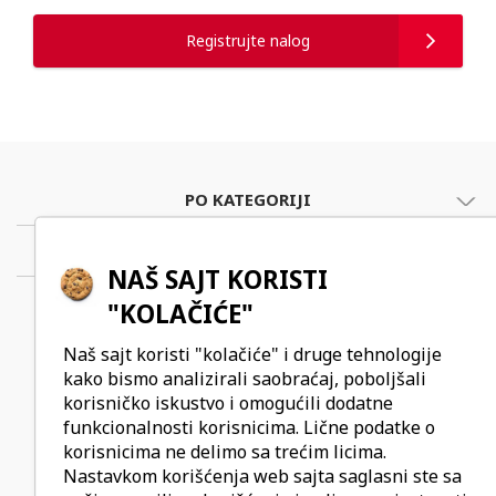
Registrujte nalog
PO KATEGORIJI
O KOMPANIJI
NAŠ SAJT KORISTI
"KOLAČIĆE"
Vicor d.o.o.
Naš sajt koristi "kolačiće" i druge tehnologije
Bulevar maršala Tolbuhina 42
kako bismo analizirali saobraćaj, poboljšali
Novi Beograd
korisničko iskustvo i omogućili dodatne
funkcionalnosti korisnicima. Lične podatke o
office@vicor.rs
korisnicima ne delimo sa trećim licima.
+381 11 30 16 492
Nastavkom korišćenja web sajta saglasni ste sa