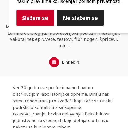
našim
pravilima korišćenja i polisom privatnosti
.
Slažem se
Ne slažem se
Medicinska sredstva i laboratorijska oprema, oprema
za mikrobiologiju, laboratorijski potrošni materijal,
vakutajner, epruvete, testovi, fibrinogen, špricevi,
igle...
Linkedin
Već 30 godina se profesionalno bavimo
distribucijom laboratorijske opreme. Biraju nas
samo renomirani proizvođači koji traže vrhunsku
podršku u kontaktima sa kupcima.
Iskustvo, znanje, brzina delovanja i fleksibilnost
jedinstvene su vrednosti koje dobijate od nas u
paketu sa kupljenom robom.