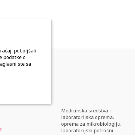
raćaj, poboljšali
ne podatke o
aglasni ste sa
Tolbuhina 42
Medicinska sredstva i
laboratorijska oprema,
oprema za mikrobiologiju,
2
laboratorijski potrošni