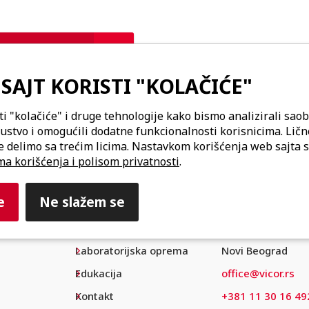
SAJT KORISTI "KOLAČIĆE"
ti "kolačiće" i druge tehnologije kako bismo analizirali saob
kustvo i omogućili dodatne funkcionalnosti korisnicima. Lič
e delimo sa trećim licima. Nastavkom korišćenja web sajta s
ompanija
ma korišćenja i polisom privatnosti
.
e
Ne slažem se
Podrška
Vicor d.o.o.
Distribucija
Bulevar maršala 
Laboratorijska oprema
Novi Beograd
Edukacija
office@vicor.rs
Kontakt
+381 11 30 16 49