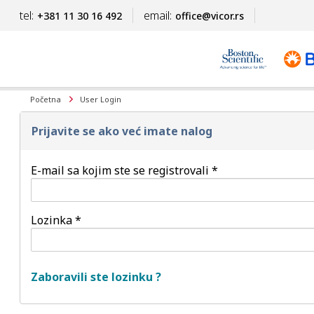
tel:
email:
+381 11 30 16 492
office@vicor.rs
Početna
User Login
Prijavite se ako već imate nalog
E-mail sa kojim ste se registrovali *
Lozinka *
Zaboravili ste lozinku ?