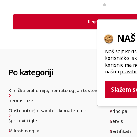
ili
Registrujte nalog
NAŠ 
Naš sajt koris
korisničko is
korisnicima n
Po kategoriji
Naša
k
našim
pravili
Slažem s
Klinička biohemija, hematologija i testovi
O nama
hemostaze
Proizvodi
Opšti potrošni sanitetski materijal -
Principali
špricevi i igle
Servis
Mikrobiologija
Sertifikati